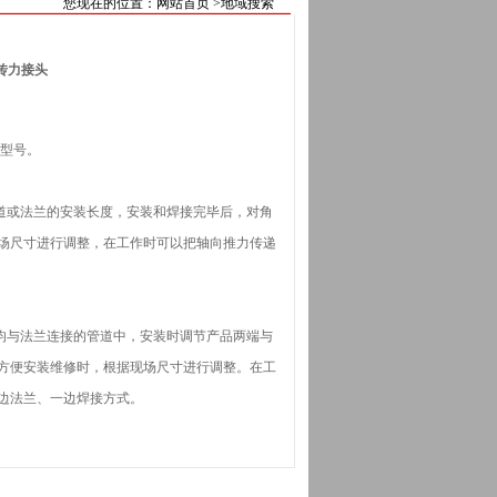
您现在的位置：
网站首页
>地域搜索
传力接头
和型号。
道或法兰的安装长度，安装和焊接完毕后，对角
场尺寸进行调整，在工作时可以把轴向推力传递
均与法兰连接的管道中，安装时调节产品两端与
方便安装维修时，根据现场尺寸进行调整。在工
边法兰、一边焊接方式。