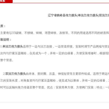
搜索
辽宁省铁岭县传力接头|单法兰传力接头|双法兰
材质：
主要有Q235碳钢、不锈钢、铸钢、球墨铸铁、灰铁等。不同的用途选用不同的材质
安装说明：
.
单法兰传力接头
适用于一边与法兰连接，一边管道焊接。安装时调节产品两端与管
依次均匀拧紧压盖螺栓，合其成为一个，并有一定的位移量，方便安装维修时，根据现
至整个管道。
2.
双法兰传力接头
由本体、密封圈、压盖、伸缩短管等主要部件组成。适用于两边
法兰的安装长度，对角集资均匀拧紧压盖螺栓，使其成为以整体，并有一定的位移量，
作时可以反轴向推力传递至整个管道。优点：安装简单方便、方便阀门安装；特点：一