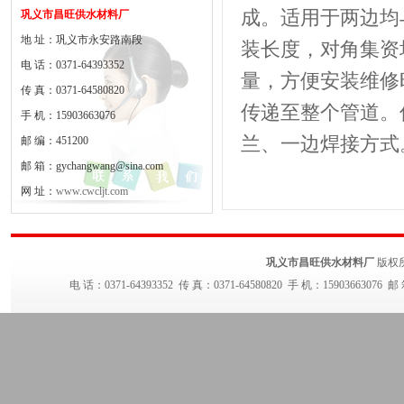
成。适用于两边均
巩义市昌旺供水材料厂
地 址：巩义市永安路南段
装长度，对角集资
电 话：0371-64393352
量，方便安装维修
传 真：0371-64580820
传递至整个管道。
手 机：15903663076
兰、一边焊接方式
邮 编：451200
邮 箱：gychangwang@sina.com
网 址：
www.cwcljt.com
巩义市昌旺供水材料厂
版权
电 话：0371-64393352 传 真：0371-64580820 手 机：15903663076 邮 