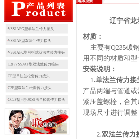
地域搜索
辽宁省龙
·
VSSJAFG型单法兰传力接头
材质：
·
VSSJAF型双法兰传力接头
主要有Q235碳
·
VSSJAFC型可拆式双法兰传力接头
用不同的材质和型
·
C2F/VSSJAF型双法兰传力接头
安装说明：
·
CF型单法兰松套传力接头
1.
单法兰传力接
·
C2F型双法兰松套传力接头
产品两端与管道或
·
CC2F型可拆式双法兰松套传力接头
紧压盖螺栓，合其
现场尺寸进行调整
2.
双法兰传力