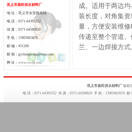
成。适用于两边均
巩义市昌旺供水材料厂
地 址：巩义市永安路南段
装长度，对角集资
电 话：0371-64393352
量，方便安装维修
传 真：0371-64580820
传递至整个管道。
手 机：15903663076
兰、一边焊接方式
邮 编：451200
邮 箱：gychangwang@sina.com
网 址：
www.cwcljt.com
巩义市昌旺供水材料厂
版权
电 话：0371-64393352 传 真：0371-64580820 手 机：15903663076 邮 