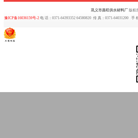
辽宁省喀喇沁左翼蒙古族自治传力接头|单法兰传力接头|双法兰传力接头
重庆市南川
巩义市昌旺供水材料厂
版权
法兰传力接头|传力接头
重庆市合川市可拆式双法兰传力接头|双法兰传力接头|传力
豫ICP备16036159号-2
电 话：0371-64393352 64580820 传 真：0371-64031200 手
力接头|双法兰传力接头|传力接头
重庆市彭水苗族土家族自治县可拆式双法兰传力接
力接头|传力接头
重庆市秀山土家族苗族自治县可拆式双法兰传力接头|双法兰传力接
市巫溪县可拆式双法兰传力接头|双法兰传力接头|传力接头