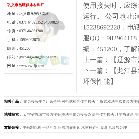
使用接头时，应综
巩义市昌旺供水材料厂
地 址：巩义市永安路南段
运行。 公司地址:河
电 话：0371-64393352 64580820
15238692228，电话：
传 真：0371-64031200
服QQ：98296
手 机：15903663076
编：451200，了解详
邮 编：451200
邮 箱：gychangwang@sina.com
上一篇：【
辽源市
网 址：
www.cwcljt.com
下一篇：【
龙江县
环保性能
】
相关产品
：
传力接头生产厂家价格
可拆式松套传力接头
可拆式双法兰松套传力接
法兰传力接头
单法兰传力接头产品使用范围
传力接头
地域搜索
：
辽宁省兴城市传力接头|单法兰传力接头|双法兰传力接头
辽宁省建昌县
力接头
辽宁省南票区传力接头|单法兰传力接头|双法兰传力接头
辽宁省龙港区传力
友情链接
：
中药制丸机
手动油泵
恒温培养摇床
木材粉碎机
硫化氢废气处理
头
辽宁省葫芦岛市传力接头|单法兰传力接头|双法兰传力接头
辽宁省凌源市传力接头